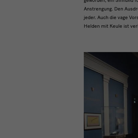
geworden, ein Sinnbild f
Anstrengung. Den Ausdru
jeder. Auch die vage Vo
Helden mit Keule ist ver
Video
Youtube