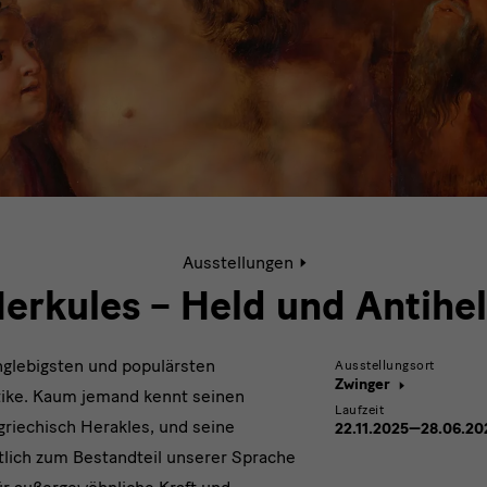
Aktive
Ausstellungen
Seite:
Herkules
erkules – Held und Antihe
–
Held
und
nglebigsten und populärsten
Ausstellungsort
Antiheld
Zwinger
tike. Kaum jemand kennt seinen
Laufzeit
griechisch Herakles, und seine
22.11.2025—28.06.20
tlich zum Bestandteil unserer Sprache