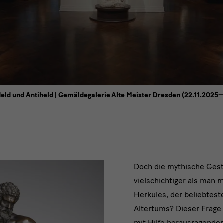
Anbieter
laden
Held und Antiheld | Gemäldegalerie Alte Meister Dresden (22.11.2025
Die
Doch die mythische Gesta
vielschichtiger als man m
mythische
Herkules, der beliebtest
Figur
Altertums? Dieser Frage 
mit Hilfe herausragende