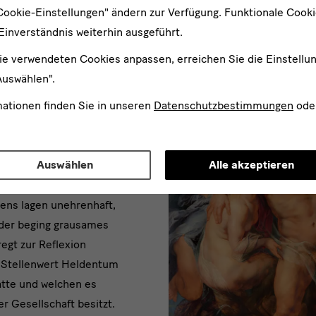
August der Starke.
17. Jh.
Cookie-Einstellungen" ändern zur Verfügung. Funktionale Cook
Einverständnis weiterhin ausgeführt.
ie verwendeten Cookies anpassen, erreichen Sie die Einstellu
Auswählen".
mationen finden Sie in unseren
Datenschutzbestimmungen
ode
 “Sächsischer Herkules”
n des Dresdner Zwingers
Auswählen
Alle akzeptieren
 war, wie sich zeigt,
esaufgaben“
tugendhaft. Er verhielt
ens lagen unehrenhaft,
oder beging grausames
egt zur Reflexion
 Stellenwert Heldentum
atte und welchen es
r Gesellschaft besitzt.