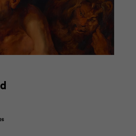
ld
26