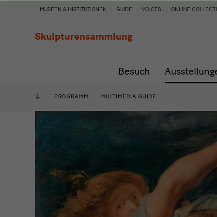
Herkules
MUSEEN & INSTITUTIONEN
GUIDE
VOICES
ONLINE COLLECT
–
Skulpturensammlung
Held
Besuch
Ausstellung
und
Antiheld
PROGRAMM
MULTIMEDIA GUIDE