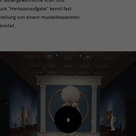
ür außergewöhnliche Kraft und
ck “Herkulesaufgabe” kennt fast
rstellung von einem muskelbepackten
breitet.
Inhalt
von
externem