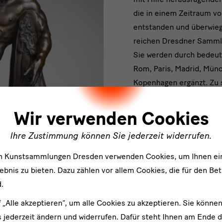
des
die in einem Zeitraum v
Halbgotte
entstanden und überwie
reichen Dresdner Samm
Herkules
Sie werden durch bedeu
Rom, Paris, Madrid, Mün
Kopenhagen ergänzt. Zu 
ler
Statuen, Reliefs und Va
Grafiken, Skulpturen und
Wir verwenden Cookies
Goldschmiedeobjekte sei
Ihre Zustimmung können Sie jederzeit widerrufen.
Die Ausstellung widmet 
en Kunstsammlungen Dresden verwenden Cookies, um Ihnen ei
“Herkulesaufgaben”, sein
bnis zu bieten. Dazu zählen vor allem Cookies, die für den Bet
Frauen, seinen antiheld
.
und seiner Rolle als Tuge
f „Alle akzeptieren“, um alle Cookies zu akzeptieren. Sie können
Herrscher wie Alexander
 jederzeit ändern und widerrufen. Dafür steht Ihnen am Ende d
Herakles Farnese, letztes Drittel