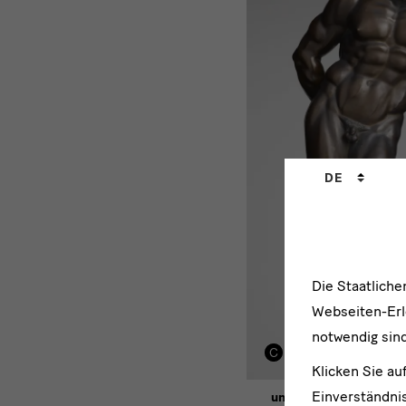
Sprachwechs
DE
Die Staatlich
Webseiten-Erle
notwendig sind
Klicken Sie au
Einverständnis
unbekannter Künstler, 